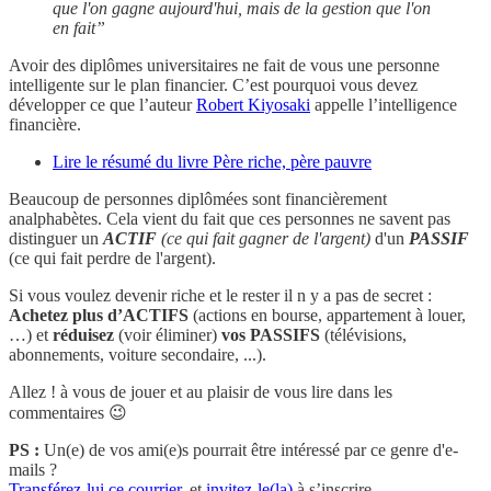
que l'on gagne aujourd'hui, mais de la gestion que l'on
en fait”
Avoir des diplômes universitaires ne fait de vous une personne
intelligente sur le plan financier. C’est pourquoi vous devez
développer ce que l’auteur
Robert Kiyosaki
appelle l’intelligence
financière.
Lire le résumé du livre Père riche, père pauvre
Beaucoup de personnes diplômées sont financièrement
analphabètes. Cela vient du fait que ces personnes ne savent pas
distinguer un
ACTIF
(ce qui fait gagner de l'argent)
d'un
PASSIF
(ce qui fait perdre de l'argent).
Si vous voulez devenir riche et le rester il n y a pas de secret :
Achetez plus d’ACTIFS
(actions en bourse, appartement à louer,
…) et
réduisez
(voir éliminer)
vos PASSIFS
(télévisions,
abonnements, voiture secondaire, ...).
Allez ! à vous de jouer et au plaisir de vous lire dans les
commentaires 😉
PS :
Un(e) de vos ami(e)s pourrait être intéressé par ce genre d'e-
mails ?
Transférez-lui ce courrier
, et
invitez-le(la)
à s’inscrire.