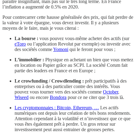
paraitre insignifiant, mais pas sur le très long terme. En France
l’inflation a augmenté de 0.5% en 2020.
Pour contrecarrer cette hausse généralisée des prix, qui fait perdre de
la valeur à votre épargne, vous devez investir. Il y a plusieurs
moyens de le faire, mais je vous citerai :
La bourse :
vous pouvez vous-même acheter des actifs (sur
eToro
ou l’application Revolut par exemple) ou investir avec
des sociétés comme
Yomoni
qui le feront pour vous ;
L’immobilier :
Physique en achetant un bien que vous mettez
en location ou Papier grâce au SCPI. La société Corum fait
partie des leaders en France et en Europe ;
Le crowfunding / Crowdlending :
prêt participatifs à des
entreprises ou à des particulier contre des intérêts. Vous
pouvez vous tourner vers des sociétés comme
October
,
Wiseed
ou encore
Bondora
pour ce ne citer que 3 trois là.
Les cryptomonnaies : Bitcoin, Ethereum, …
Les actifs
numériques ont depuis leur création de très bons rendements.
Attention cependant à la volatilité et n’investissez que ce que
vous êtes également prêt à perdre. Un gros retour sur
investissement peut aussi entrainer de grosses pertes.