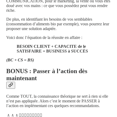
COMMUNICATION, pour le marketing, la vente ou vous êtes
doué avec vos mains : ce que vous possédez peut vous rendre
riche.
De plus, en identifiant les besoins de vos semblables
(consommation d’aliments bio par exemple), vous pourrez leur
proposer une solution adaptée.
Voici donc l’équation de la réussite en affaire :
BESOIN CLIENT + CAPACITE de le
SATISFAIRE = BUSINESS à SUCCÈS
(BC + CS = BS)
BONUS : Passer à l’action dès
maintenant
Comme TOUT, la connaissance théorique ne sert à rien si elle
n’est pas appliquée. Alors c’est le moment de PASSER à
l’action en implémentant ces quelques recommandations.
🚶🚶🚶🚶🏾‍♀️🚶🏾‍♀️🚶🏾‍♀️